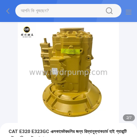
2
/
7
CAT E320 E323GC এক্সকাভেটরগুলির জন্য রিম্যানুফ্যাকচার্ড হাই গ্যারান্টি