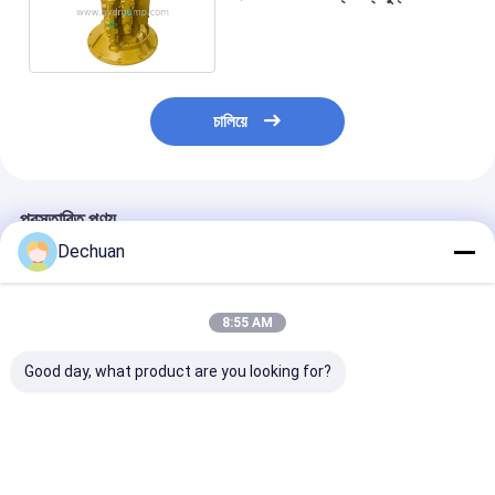
গ্যারান্টি হাইড্রোলিক মেইন পাম্প
চালিয়ে
প্রস্তাবিত পণ্য
Dechuan
8:55 AM
Good day, what product are you looking for?
খননের জন্য E308C 259-
পুনর্নির্মাণ 708-2L-00522
পুনর্নির্মাণ HPV95
7953 উচ্চ মানের হাইড্রোলিক
PC1250-7
3D-00020 হাইড্র
পাম্পের জন্য পুনঃনির্মিত
Excavators জন্য জলবাহী
প্রধান পাম্প PC110
AP2D36 এক্সক্যাভেটর পাম্প
পাম্প
PC120-8, এবং 