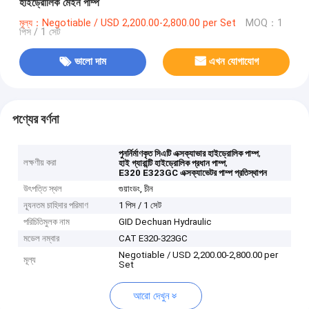
হাইড্রোলিক মেইন পাম্প
মূল্য：Negotiable / USD 2,200.00-2,800.00 per Set
MOQ：1
পিস / 1 সেট
ভালো দাম
এখন যোগাযোগ
পণ্যের বর্ণনা
,
পুনর্নির্মাণকৃত সিএটি এক্সক্যাভার হাইড্রোলিক পাম্প
লক্ষণীয় করা
,
হাই গ্যারান্টি হাইড্রোলিক প্রধান পাম্প
E320 E323GC এক্সক্যাভেটর পাম্প প্রতিস্থাপন
উৎপত্তি স্থল
গুয়াংডং, চীন
ন্যূনতম চাহিদার পরিমাণ
1 পিস / 1 সেট
পরিচিতিমুলক নাম
GID Dechuan Hydraulic
মডেল নম্বার
CAT E320-323GC
Negotiable / USD 2,200.00-2,800.00 per
মূল্য
Set
আরো দেখুন