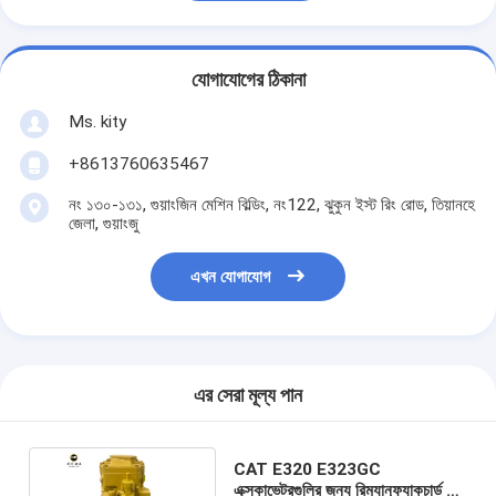
যোগাযোগের ঠিকানা
Ms. kity
+8613760635467
নং ১৩০-১৩১, গুয়াংজিন মেশিন বিল্ডিং, নং122, ঝুকুন ইস্ট রিং রোড, তিয়ানহে
জেলা, গুয়াংজু
এখন যোগাযোগ
এর সেরা মূল্য পান
CAT E320 E323GC
এক্সকাভেটরগুলির জন্য রিম্যানুফ্যাকচার্ড হাই