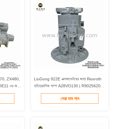
70, ZX480,
LiuGong 922E এক্সকাভেটরের জন্য Rexroth
11 এর জন্য
হাইড্রোলিক পাম্প A28VO130 | R902562095
 পাম্প
উচ্চ চাপ পরিবর্তনশীল পিস্টন পাম্প সমাবেশ
সেরা দাম পান