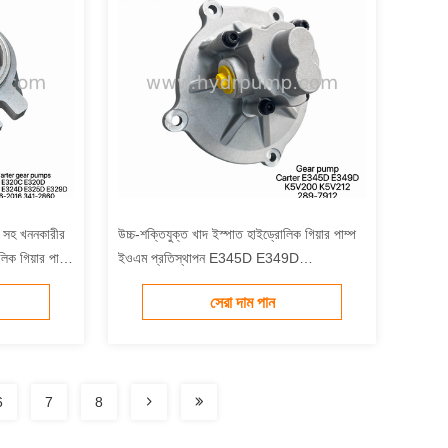
তা সহ খননকারীর
উচ্চ-শক্তিযুক্ত খাদ ইস্পাত হাইড্রোলিক গিয়ার পাম্প
িক গিয়ার পাম্প
ইওএম প্রতিস্থাপন E345D E349D
Excavators 100% কারখানা পরীক্ষিত
সেরা দাম পান
6
7
8