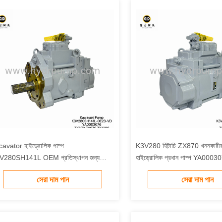
avator হাইড্রোলিক পাম্প
K3V280 হিটাচি ZX870 খননকারীর
V280SH141L OEM প্রতিস্থাপন জন্য
হাইড্রোলিক প্রধান পাম্প YA00030
200 উচ্চ দক্ষতা হাইড্রোলিক সিস্টেম
দায়িত্ব নির্ভরযোগ্য গুণমান
সেরা দাম পান
সেরা দাম পান