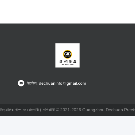
ইমেইল: dechuaninfo@gmail.com
র্মিত হাইড্রোলিক পাম্প সরবরাহকারী। কপিরাইট © 2021-2026 Guangzhou Dechuan Preci