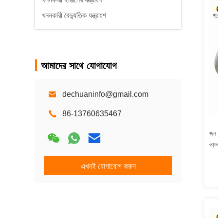
খননকারী বৈদ্যুতিক যন্ত্রাংশ
আমাদের সাথে যোগাযোগ
dechuaninfo@gmail.com
86-13760635467
জন 
পা
91
এখনই যোগাযোগ করুন