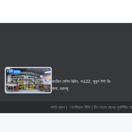
নং ১৩০-১৩১, গুয়াংজিন মেশিন বিল্ডিং, নং122, ঝুকুন ইস্ট রিং
রোড, তিয়ানহে জেলা, গুয়াংজু
সাইট ম্যাপ
|
গোপনীয়তা নীতি
| চীন ভালো মানের পুনর্নি