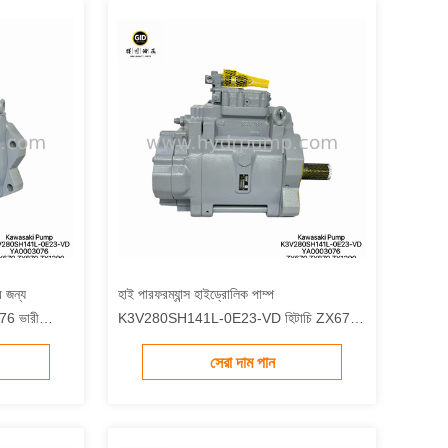
 জন্য
হাই পারফরম্যান্স হাইড্রোলিক পাম্প
76 ভারী
K3V280SH141L-0E23-VD হিটাচি ZX670
এক্সক্যাভেটর YA0003076 এর জন্য প্রধান পাম্প
সেরা দাম পান