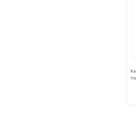
Ka
গিয
হাই