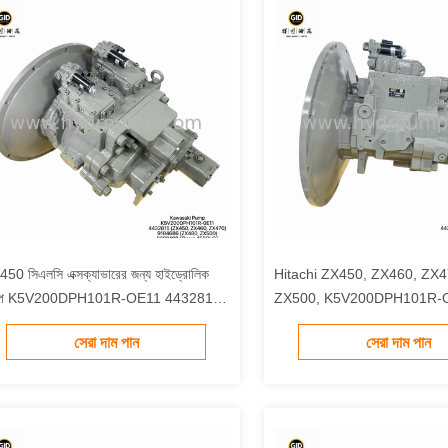
450 সিএলসি এক্সক্যাভারের জন্য হাইড্রোলিক
Hitachi ZX450, ZX460, ZX4
ম্প K5V200DPH101R-OE11 4432815
ZX500, K5V200DPH101R-OE
84686 9202400
উপযুক্ত | খননকারী 4432815 প্রধান
সেরা দাম পান
সেরা দাম পান