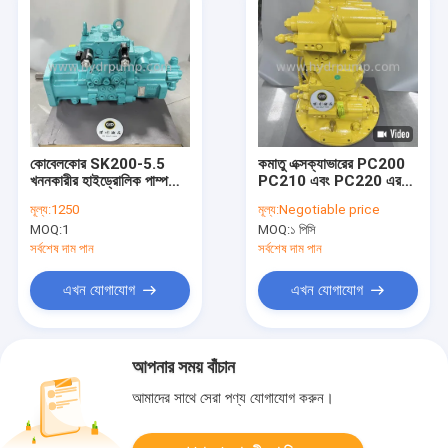
কোবেলকোর SK200-5.5
কমাতু এক্সক্যাভারের PC200
খননকারীর হাইড্রোলিক পাম্প
PC210 এবং PC220 এর
K3V112BDT
জন্য পাম্প সমাবেশ 708-2L-
মূল্য:
1250
মূল্য:
Negotiable price
00411
MOQ:
1
MOQ:
১ পিসি
সর্বশেষ দাম পান
সর্বশেষ দাম পান
এখন যোগাযোগ
এখন যোগাযোগ
আপনার সময় বাঁচান
আমাদের সাথে সেরা পণ্য যোগাযোগ করুন।