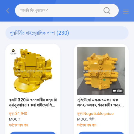
পুনর্নির্মিত হাইড্রোলিক পাম্প
(230)
ক্যাট 320ডি খননকারীর জন্য রি
সুমিটোমো এস২৮০এফ১ এবং
ম্যানুফ্যাকচার করা হাইড্রোলিক
এস২৮০এফ২ খননকারীর জন্য
পিস্টন পাম্প, ৩ মাসের ওয়ারেন্টি
তোশিবা ইউ২৮ কন্ট্রোল ভালভ
মূল্য:
$1,940
মূল্য:
Negotiable price
এবং পার্ট নম্বর ২৭২-৬৯৫5 সহ
MOQ:
1
MOQ:
১ পিসি
সর্বশেষ দাম পান
সর্বশেষ দাম পান