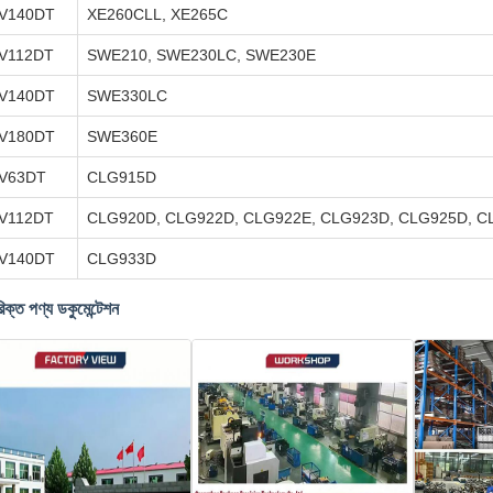
V140DT
XE260CLL, XE265C
V112DT
SWE210, SWE230LC, SWE230E
V140DT
SWE330LC
V180DT
SWE360E
V63DT
CLG915D
V112DT
CLG920D, CLG922D, CLG922E, CLG923D, CLG925D, C
V140DT
CLG933D
ক্ত পণ্য ডকুমেন্টেশন