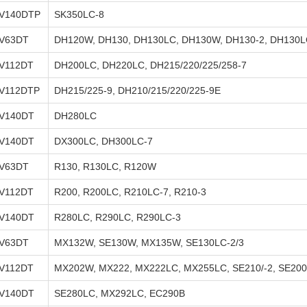
V140DTP
SK350LC-8
V63DT
DH120W, DH130, DH130LC, DH130W, DH130-2, DH130L
V112DT
DH200LC, DH220LC, DH215/220/225/258-7
V112DTP
DH215/225-9, DH210/215/220/225-9E
V140DT
DH280LC
V140DT
DX300LC, DH300LC-7
V63DT
R130, R130LC, R120W
V112DT
R200, R200LC, R210LC-7, R210-3
V140DT
R280LC, R290LC, R290LC-3
V63DT
MX132W, SE130W, MX135W, SE130LC-2/3
V112DT
MX202W, MX222, MX222LC, MX255LC, SE210/-2, SE200
V140DT
SE280LC, MX292LC, EC290B