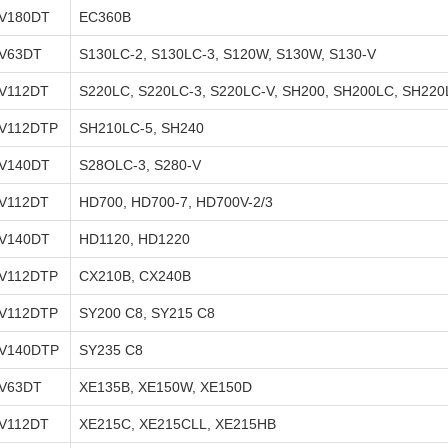
V180DT
EC360B
V63DT
S130LC-2, S130LC-3, S120W, S130W, S130-V
V112DT
S220LC, S220LC-3, S220LC-V, SH200, SH200LC, SH220
V112DTP
SH210LC-5, SH240
V140DT
S28OLC-3, S280-V
V112DT
HD700, HD700-7, HD700V-2/3
V140DT
HD1120, HD1220
V112DTP
CX210B, CX240B
V112DTP
SY200 C8, SY215 C8
V140DTP
SY235 C8
V63DT
XE135B, XE150W, XE150D
V112DT
XE215C, XE215CLL, XE215HB