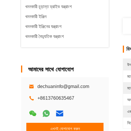
খননকারী চূড়ান্ত ড্রাইভ যন্ত্রাংশ
খননকারী ইঞ্জিন
খননকারী ইঞ্জিনের যন্ত্রাংশ
খননকারী বৈদ্যুতিক যন্ত্রাংশ
বি
উৎ
আমাদের সাথে যোগাযোগ
মড
dechuaninfo@gmail.com
মড
+8613760635467
অব
এক
বি
এখনই যোগাযোগ করুন