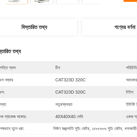
বিস্তারিত তথ্য
পণ্যের বর্ণনা
স্তারিত তথ্য
পত্তি স্থল
চীন
পরিচিতি
েল নম্বার
CAT323D 320C
অহংকার
েল:
CAT323D 320C
টাইপ:
স্থা:
নতুন/ব্যবহৃত
ইউনিট ব
ক প্যাকেজ আকার:
40X40X40 সেমি
একক স্
শেষভাবে তুলে ধরা:
নির্মাণ যন্ত্রপাতি সুইং মোটর
, 
১৫৮৮৯৮৬ সুইং মোটর
, 
খননকারীর