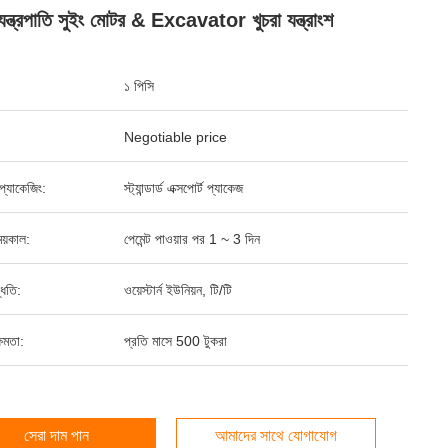
ণ যন্ত্রপাতি সুইং মোটর & Excavator খুচরা যন্ত্রাংশ
১ পিসি
Negotiable price
্ড প্যাকেজিং:
স্ট্যান্ডার্ড এক্সপোর্ট প্যাকেজ
য়কাল:
পেমেন্ট পাওয়ার পর 1 ~ 3 দিন
্ধতি:
ওয়েস্টার্ন ইউনিয়ন, টি/টি
ষমতা:
প্রতি মাসে 500 টুকরা
সেরা দাম পান
আমাদের সাথে যোগাযোগ