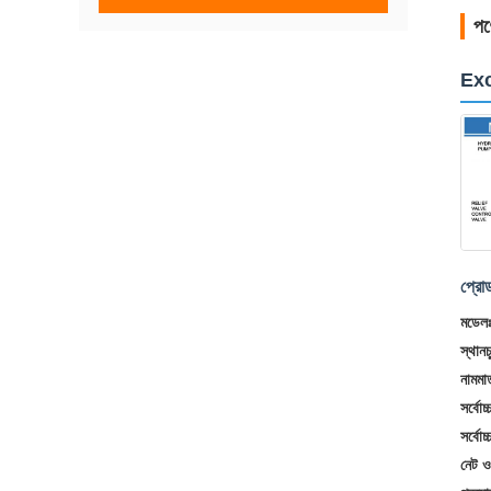
পণ্
Exc
প্রোড
মডেল
স্থানচ
নামমা
সর্বোচ
সর্বোচ
নেট 