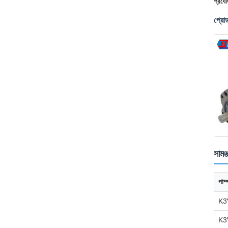
প্রযো
প্রোড
সামঞ্
পাম
K3
K3