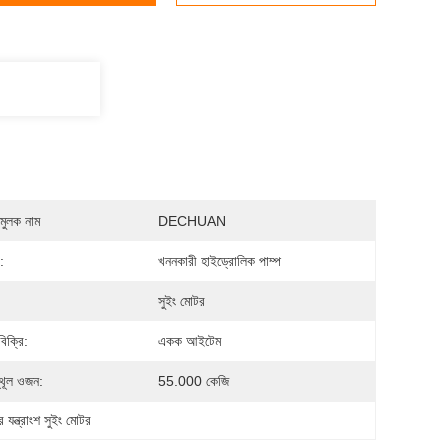
মুলক নাম
DECHUAN
:
খননকারী হাইড্রোলিক পাম্প
সুইং মোটর
িক্রি:
একক আইটেম
থূল ওজন:
55.000 কেজি
 যন্ত্রাংশ সুইং মোটর