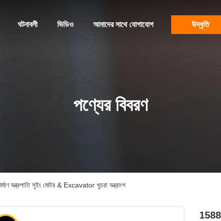
ঘটনাবলী
ভিডিও
আমাদের সাথে যোগাযোগ
উদ্ধৃতি
পণ্যের বিবরণ
ন্ত্রপাতি সুইং মোটর & Excavator খুচরা যন্ত্রাংশ
1588