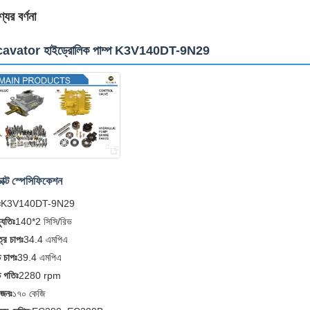
যের বর্ণনা
avator হাইড্রোলিক পাম্প K3V140DT-9N29
াক্ট স্পেসিফিকেশন
ঃ
K3V140DT-9N29
্যুতিঃ
140*2 সিসি/রিভ
ত্র চাপঃ
34.4 এমপিএ
্চ চাপঃ
39.4 এমপিএ
্চ গতিঃ
2280 rpm
ওজনঃ
১৭০ কেজি