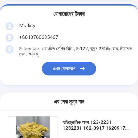
যোগাযোগের ঠিকানা
Ms. kity
+8613760635467
নং ১৩০-১৩১, গুয়াংজিন মেশিন বিল্ডিং, নং122, ঝুকুন ইস্ট রিং রোড, তিয়ানহে
জেলা, গুয়াংজু
এখন যোগাযোগ
এর সেরা মূল্য পান
হাইড্রোলিক পাম্প 123-2231
1232231 162-0917 1620917
খননকারী CAT E320B E325B