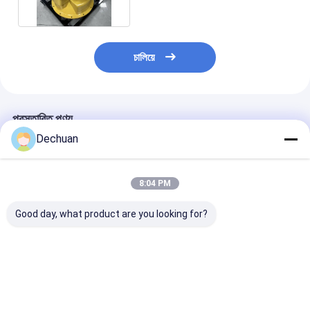
চালিয়ে
প্রস্তাবিত পণ্য
Dechuan
8:04 PM
Good day, what product are you looking for?
খননের জন্য E308C 259-
পুনর্নির্মাণ 708-2L-00522
পুনর্নির্মাণ HPV95
7953 উচ্চ মানের হাইড্রোলিক
PC1250-7
3D-00020 হাইড্র
পাম্পের জন্য পুনঃনির্মিত
Excavators জন্য জলবাহী
প্রধান পাম্প PC110
AP2D36 এক্সক্যাভেটর পাম্প
পাম্প
PC120-8, এবং 
8 খননকারীর জন্য
ভালো দাম
ভালো দাম
ভালো দাম