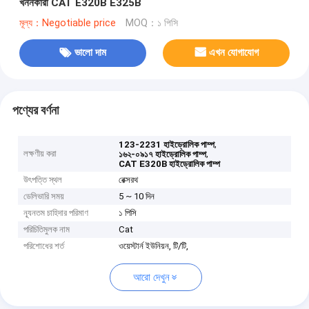
খননকারী CAT E320B E325B
মূল্য：Negotiable price
MOQ：১ পিসি
ভালো দাম
এখন যোগাযোগ
পণ্যের বর্ণনা
,
123-2231 হাইড্রোলিক পাম্প
লক্ষণীয় করা
,
১৬২-০৯১৭ হাইড্রোলিক পাম্প
CAT E320B হাইড্রোলিক পাম্প
উৎপত্তি স্থল
রেক্সরথ
ডেলিভারি সময়
5 ~ 10 দিন
ন্যূনতম চাহিদার পরিমাণ
১ পিসি
পরিচিতিমুলক নাম
Cat
পরিশোধের শর্ত
ওয়েস্টার্ন ইউনিয়ন, টি/টি,
আরো দেখুন