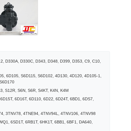
412, D330A, D330C, D343, D348, D399, D353, C9, C10,
05, 6D105, S6D115, S6D102, 4D130, 4D120, 4D105-1,
 S6D170
B3, S12R, S6N, S6R, S4KT, K4N, K4M
6D15T, 6D16T, 6D110, 6D22, 6D24T, 6BD1, 6DS7,
4, 3TNV78, 4TNE94, 4TNV94L, 4TNV106, 4TNV98
WQ1, 6SD1T, 6RB1T, 6HK1T, 6BB1, 6BF1, DA640,