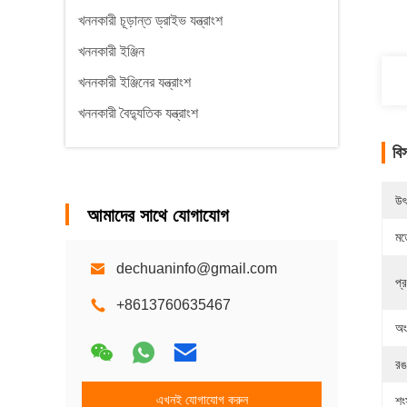
খননকারী চূড়ান্ত ড্রাইভ যন্ত্রাংশ
খননকারী ইঞ্জিন
খননকারী ইঞ্জিনের যন্ত্রাংশ
খননকারী বৈদ্যুতিক যন্ত্রাংশ
বি
উৎ
আমাদের সাথে যোগাযোগ
মড
dechuaninfo@gmail.com
প্র
+8613760635467
অং
রঙ
এখনই যোগাযোগ করুন
শং