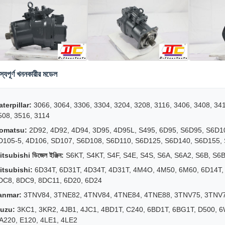
জস্যপূর্ণ খননকারীর মডেল
aterpillar:
3066, 3064, 3306, 3304, 3204, 3208, 3116, 3406, 3408, 3
508, 3516, 3114
omatsu:
2D92, 4D92, 4D94, 3D95, 4D95L, S495, 6D95, S6D95, S6D1
D105-5, 4D106, SD107, S6D108, S6D110, S6D125, S6D140, S6D155,
tsubishi ডিজেল ইঞ্জিন:
S6KT, S4KT, S4F, S4E, S4S, S6A, S6A2, S6B, S6
itsubishi:
6D34T, 6D31T, 4D34T, 4D31T, 4M4O, 4M50, 6M60, 6D14T, 
DC8, 8DC9, 8DC11, 6D20, 6D24
anmar:
3TNV84, 3TNE82, 4TNV84, 4TNE84, 4TNE88, 3TNV75, 3TNV7
suzu:
3KC1, 3KR2, 4JB1, 4JC1, 4BD1T, C240, 6BD1T, 6BG1T, D500, 6
A220, E120, 4LE1, 4LE2