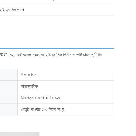
াইড্রোলিক পাম্প
0V071 সহ। এই আসল সরঞ্জামের হাইড্রোলিক পিস্টন পাম্পটি চাহিদাপূর্ণ শিল্প
উচ্চ গুণমান
হাইড্রোলিক
নিরাপত্তার সাথে কাঠের বাক্স
পেমেন্ট পাওয়ার ১-৩ দিনের মধ্যে