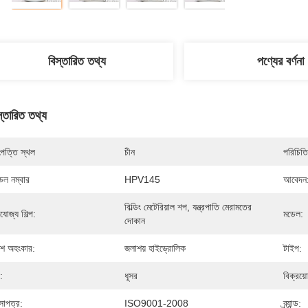
বিস্তারিত তথ্য
পণ্যের বর্ণনা
স্তারিত তথ্য
পত্তি স্থল
চীন
পরিচিতি
েল নম্বার
HPV145
আবেদন
বিল্ডিং মেটেরিয়াল শপ, যন্ত্রপাতি মেরামতের 
যোজ্য শিল্প:
মডেল:
দোকান
শ অহংকার:
জলাশয় হাইড্রোলিক
টাইপ:
:
ধূসর
বিক্রয়
সাপত্র:
ISO9001-2008
ব্র্যান্ড: