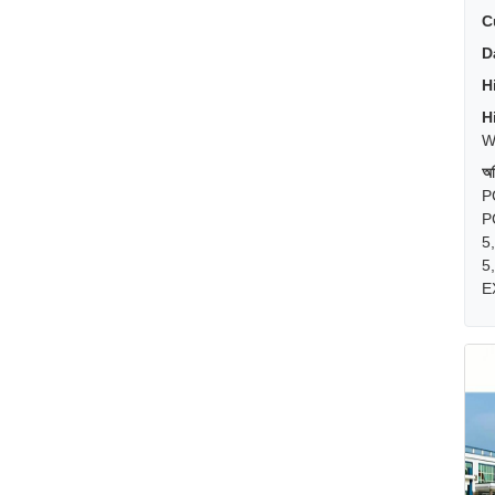
C
D
H
H
W
অত
P
P
5
5
E