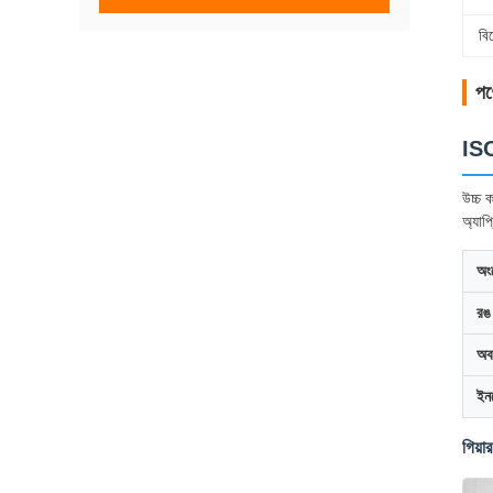
বি
পণ্
ISO
উচ্চ ক
অ্যাপ
অং
রঙ
অব
ইনভ
গিয়া