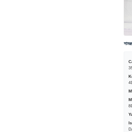
সামঞ্
C
3
K
4
Mi
M
8
Y
I
D