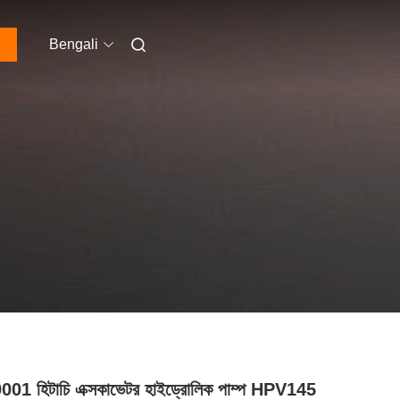
Bengali
01 হিটাচি এক্সকাভেটর হাইড্রোলিক পাম্প HPV145