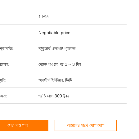
1 পিসি
Negotiable price
্ড প্যাকেজিং:
স্ট্যান্ডার্ড এক্সপোর্ট প্যাকেজ
য়কাল:
পেমেন্ট পাওয়ার পর 1 ~ 3 দিন
্ধতি:
ওয়েস্টার্ন ইউনিয়ন, টি/টি
ষমতা:
প্রতি মাসে 300 টুকরা
সেরা দাম পান
আমাদের সাথে যোগাযোগ