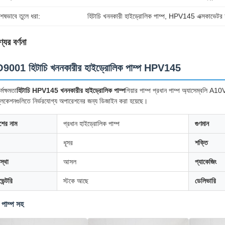
শেষভাবে তুলে ধরা:
হিটাচি খননকারী হাইড্রোলিক পাম্প
, 
HPV145 এক্সকাভেটর হ
যের বর্ণনা
9001 হিটাচি খননকারীর হাইড্রোলিক পাম্প HPV145
র্মক্ষমতা
হিটাচি HPV145 খননকারীর হাইড্রোলিক পাম্প
গিয়ার পাম্প প্রধান পাম্প অ্যাসেম্বলি A1
্লিকেশনগুলিতে নির্ভরযোগ্য অপারেশনের জন্য ডিজাইন করা হয়েছে।
শের নাম
প্রধান হাইড্রোলিক পাম্প
গুণমান
ধূসর
শক্তি
স্থা
আসল
প্যাকেজিং
েন্টরি
স্টকে আছে
ডেলিভারি
র পাম্প সহ