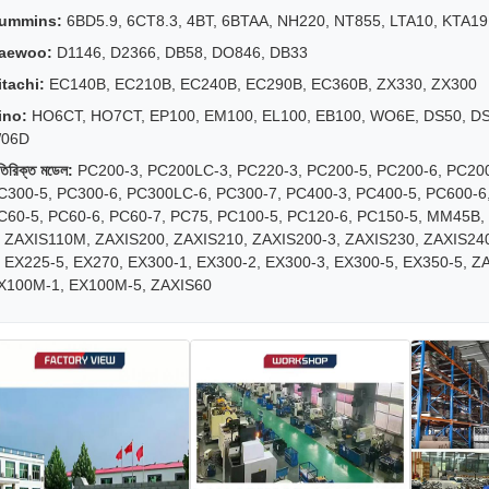
ummins:
6BD5.9, 6CT8.3, 4BT, 6BTAA, NH220, NT855, LTA10, KTA19
aewoo:
D1146, D2366, DB58, DO846, DB33
itachi:
EC140B, EC210B, EC240B, EC290B, EC360B, ZX330, ZX300
ino:
HO6CT, HO7CT, EP100, EM100, EL100, EB100, WO6E, DS50, DS7
06D
িরিক্ত মডেল:
PC200-3, PC200LC-3, PC220-3, PC200-5, PC200-6, PC200
C300-5, PC300-6, PC300LC-6, PC300-7, PC400-3, PC400-5, PC600-6
C60-5, PC60-6, PC60-7, PC75, PC100-5, PC120-6, PC150-5, MM45B, 
, ZAXIS110M, ZAXIS200, ZAXIS210, ZAXIS200-3, ZAXIS230, ZAXIS240
, EX225-5, EX270, EX300-1, EX300-2, EX300-3, EX300-5, EX350-5, Z
X100M-1, EX100M-5, ZAXIS60