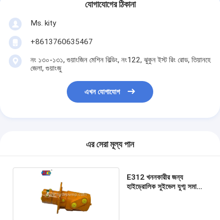
যোগাযোগের ঠিকানা
Ms. kity
+8613760635467
নং ১৩০-১৩১, গুয়াংজিন মেশিন বিল্ডিং, নং122, ঝুকুন ইস্ট রিং রোড, তিয়ানহে
জেলা, গুয়াংজু
এখন যোগাযোগ
এর সেরা মূল্য পান
E312 খননকারীর জন্য
হাইড্রোলিক সুইভেল যুগ্ম সমাবেশ
হলুদ