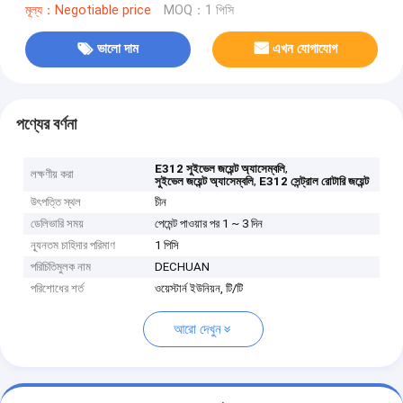
মূল্য：Negotiable price
MOQ：1 পিসি
ভালো দাম
এখন যোগাযোগ
পণ্যের বর্ণনা
,
E312 সুইভেল জয়েন্ট অ্যাসেম্বলি
লক্ষণীয় করা
,
সুইভেল জয়েন্ট অ্যাসেম্বলি
E312 সেন্ট্রাল রোটারি জয়েন্ট
উৎপত্তি স্থল
চীন
ডেলিভারি সময়
পেমেন্ট পাওয়ার পর 1 ~ 3 দিন
ন্যূনতম চাহিদার পরিমাণ
1 পিসি
পরিচিতিমুলক নাম
DECHUAN
পরিশোধের শর্ত
ওয়েস্টার্ন ইউনিয়ন, টি/টি
আরো দেখুন