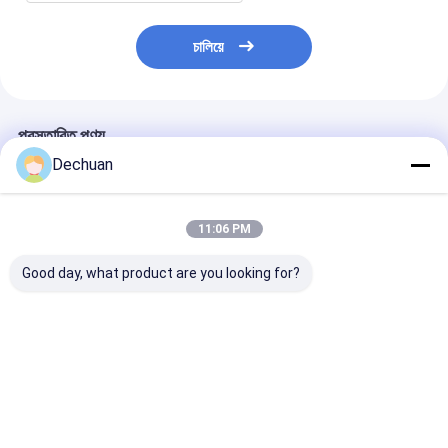
চালিয়ে
প্রস্তাবিত পণ্য
Dechuan
11:06 PM
Good day, what product are you looking for?
SK250-10 সুইভেল যুগ্ম
E307 খননকারীর জন্য
320 সুইভেল যুগ্ম সমা
সমাবেশ, SK200-6
হাইড্রোলিক মিনি খননকারী
রঙ খননকারী উপযুক্ত
SK230-6 এর জন্য উচ্চ চাপ
সুইভেল জয়েন্ট
সুইভেল যুগ্ম
ভালো দাম
ভালো দাম
ভালো দাম