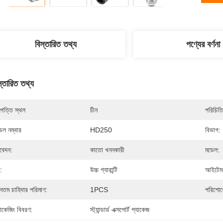
বিস্তারিত তথ্য
পণ্যের বর্ণনা
স্তারিত তথ্য
পত্তি স্থল
চীন
পরিচিতি
েল নম্বার
HD250
বিভাগ:
েদন:
কাতো খননকারী
মডেল:
:
উচ্চ গ্যারান্টি
আইটেম 
যূনতম চাহিদার পরিমাণ:
1PCS
পরিশোধে
যাকেজিং বিবরণ:
স্ট্যান্ডার্ড এক্সপোর্ট প্যাকেজ