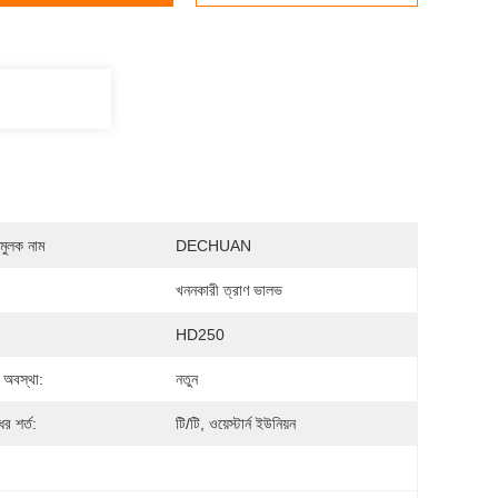
মুলক নাম
DECHUAN
খননকারী ত্রাণ ভালভ
HD250
অবস্থা:
নতুন
র শর্ত:
টি/টি, ওয়েস্টার্ন ইউনিয়ন