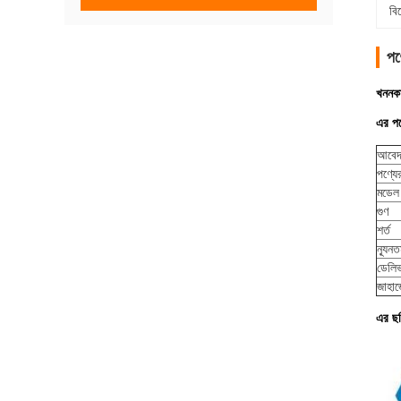
বি
পণ্
খননকা
এর পণ
আবে
পণ্যে
মডেল
গুণ
শর্ত
ন্যূন
ডেলিভ
জাহাজ
এর ছ