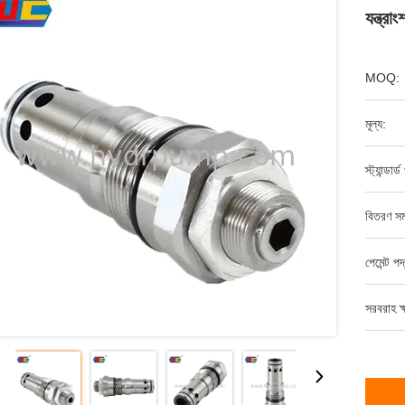
যন্ত্রাং
MOQ:
মূল্য:
স্ট্যান্ডার
বিতরণ সম
পেমেন্ট পদ
সরবরাহ ক্