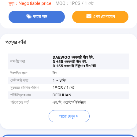
মূল্য：Negotiable price
MOQ：1PCS / 1 সেট
ভালো দাম
এখন যোগাযোগ
পণ্যের বর্ণনা
,
DAEWOO খননকারী সীল কিট
লক্ষণীয় করা
,
DH55 খননকারী সীল কিট
DH55 জলবাহী সিলিন্ডার সীল কিট
উৎপত্তি স্থল
চীন
ডেলিভারি সময়
1 ~ 3 দিন
ন্যূনতম চাহিদার পরিমাণ
1PCS / 1 সেট
পরিচিতিমুলক নাম
DECHUAN
পরিশোধের শর্ত
এল/সি, ওয়েস্টার্ন ইউনিয়ন
আরো দেখুন