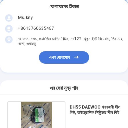
যোগাযোগের ঠিকানা
Ms. kity
+8613760635467
নং ১৩০-১৩১, গুয়াংজিন মেশিন বিল্ডিং, নং122, ঝুকুন ইস্ট রিং রোড, তিয়ানহে
জেলা, গুয়াংজু
এখন যোগাযোগ
এর সেরা মূল্য পান
DH55 DAEWOO খননকারী সীল
কিট, হাইড্রোলিক সিলিন্ডার সীল কিট