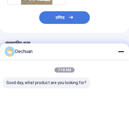
চালিয়ে
প্রস্তাবিত পণ্য
Dechuan
7:18 AM
Good day, what product are you looking for?
ক্যাটারপিলার SY215-8
E312B E312C E311C
Komatsu PC20
টেকসই জন্য খননকারী Sany
E320 E336 E330
এক্সকাভেটর অয়েল সিল
বুম সিলিন্ডার সিল কিট
এক্সক্যাভেটর সেন্টার জয়েন্ট সিল
707-98-45220 ব
কিট
সিলিন্ডার সিল কিট
ভালো দাম
ভালো দাম
ভালো দাম