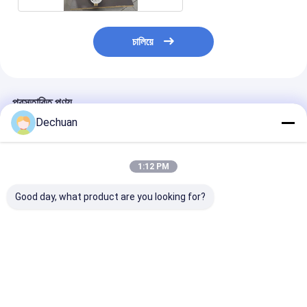
চালিয়ে
প্রস্তাবিত পণ্য
Dechuan
1:12 PM
Good day, what product are you looking for?
খননের জন্য E308C 259-
পুনর্নির্মাণ 708-2L-00522
পুনর্নির্মাণ HPV95
7953 উচ্চ মানের হাইড্রোলিক
PC1250-7
3D-00020 হাইড্র
পাম্পের জন্য পুনঃনির্মিত
Excavators জন্য জলবাহী
প্রধান পাম্প PC110
AP2D36 এক্সক্যাভেটর পাম্প
পাম্প
PC120-8, এবং 
8 খননকারীর জন্য
ভালো দাম
ভালো দাম
ভালো দাম