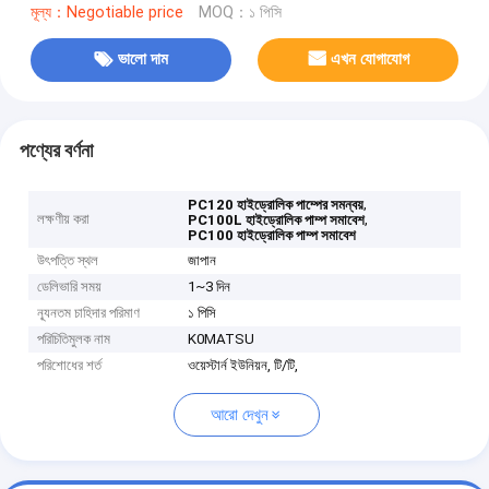
মূল্য：Negotiable price
MOQ：১ পিসি
ভালো দাম
এখন যোগাযোগ
পণ্যের বর্ণনা
,
PC120 হাইড্রোলিক পাম্পের সমন্বয়
লক্ষণীয় করা
,
PC100L হাইড্রোলিক পাম্প সমাবেশ
PC100 হাইড্রোলিক পাম্প সমাবেশ
উৎপত্তি স্থল
জাপান
ডেলিভারি সময়
1~3 দিন
ন্যূনতম চাহিদার পরিমাণ
১ পিসি
পরিচিতিমুলক নাম
K0MATSU
পরিশোধের শর্ত
ওয়েস্টার্ন ইউনিয়ন, টি/টি,
আরো দেখুন